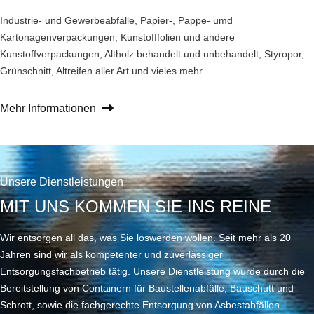
Industrie- und Gewerbeabfälle, Papier-, Pappe- umd
Kartonagenverpackungen, Kunstofffolien und andere
Kunstoffverpackungen, Altholz behandelt und unbehandelt, Styropor,
Grünschnitt, Altreifen aller Art und vieles mehr...
Mehr Informationen
Unsere Dienstleistungen
MIT UNS KOMMEN SIE INS REINE
Wir entsorgen all das, was Sie loswerden wollen. Seit mehr als 20
Jahren sind wir als kompetenter und zuverlässiger
Entsorgungsfachbetrieb tätig. Unsere Dienstleistung wurde durch die
Bereitstellung von Containern für Baustellenabfälle, Bauschutt und
Schrott, sowie die fachgerechte Entsorgung von Asbestabfällen